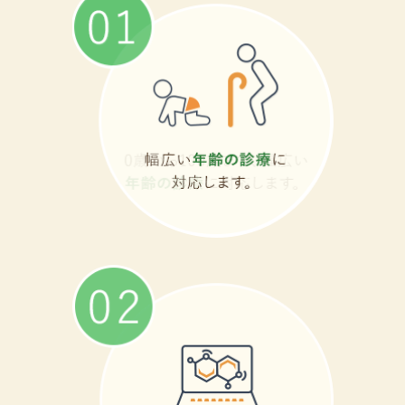
オンライン資格確認について
当院は、令和５年４月１日よりマイナンバー
カードによるオンライン資格確認を開始しま
す。
※各種公費負担医療制度については、引き続
き各種医療証・受給者証のご提示が必要とな
ります。
※マイナンバーカードをお持ちでない方は、
従来どおり健康保険証をご提示ください。
※医療情報・システム基盤整備体制充実加算
を算定します。
2021.08.10
内視鏡システムを一新しました
わずかな色の差を強調する特殊光を用いた内
視鏡診断が可能となりました。
より、「迅速で正確な」内視鏡検査を提供で
きるように努めてまいります。