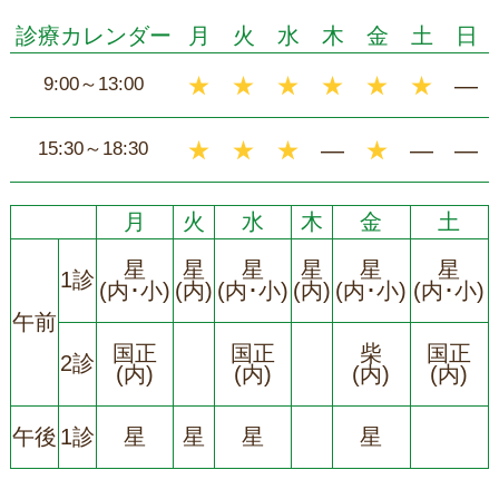
診療カレンダー
月
火
水
木
金
土
日
★
★
★
★
★
★
―
9:00～13:00
★
★
★
―
★
―
―
15:30～18:30
月
火
水
木
金
土
星
星
星
星
星
星
1診
(内･小)
(内)
(内･小)
(内)
(内･小)
(内･小)
午前
国正
国正
柴
国正
2診
(内)
(内)
(内)
(内)
午後
1診
星
星
星
星