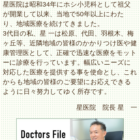
診療時間
星医院は昭和34年にホシ小児科として祖父
午前：9時～13時（受付は12時50分まで）
が開業して以来、当地で50年以上にわた
午後：15時30分～18時30分（受付は18時20分
まで）
り、地域医療を続けてきました。
3代目の私、星 一は松原、代田、羽根木、梅
2024.07.19
ヶ丘等、近隣地域の皆様のかかりつけ医や健
ご来院の皆さまへ
康管理医として、正確で迅速な医療をモット
院内でのマスク着用について
ーに診療を行っています。幅広いニーズに
当院は基礎疾患を有する方、高齢者が多く来
対応した医療を提供する事を使命とし、これ
院されますので、マスクの着用をお願いして
おります。
からも地域の皆様のご要望にお応えできる
お忘れの方はマスク代１枚１０円を徴収いた
ように日々努力してゆく所存です。
します。
ご理解ご協力のほどよろしくお願い申し上げ
星医院 院長 星 一
ます。
2024.05.13
お知らせ