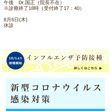
午後 Dr.国正（院長不在）
※診療終了18時（受付終了17：40）
8月6日(木)
休診
8月7日(金)
院長不在
午前 Dr.国正 Dr.柴
午後 Dr.国正
※診療終了18時（受付終了17：40）
2026.04.08
予防接種について
予防接種をご希望される場合、ワクチンの種
類によってはお取り寄せになりますので、
事前にご連絡をお願いいたします。
ワクチンのお取り寄せに数日かかる場合がご
ざいます。