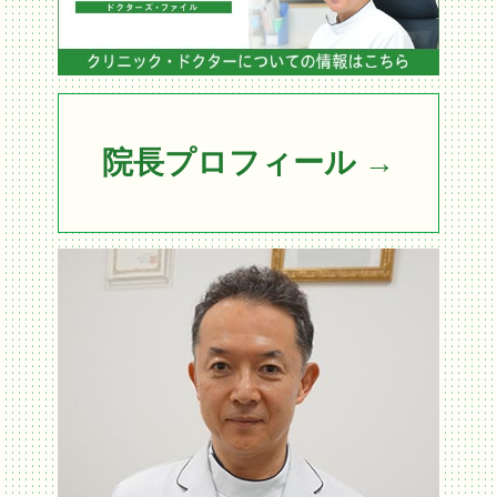
６月から処方箋のみの発行はできません。
診察室での対面診療が必要となりますので
時間に余裕をもってのご来院をお願い致しま
す。
2024.05.13
院長プロフィール →
お知らせ
６月からの医療保険改定により
高血圧・糖尿病・脂質異常症の方は指導書の
同意・署名が
必要になりました。
2024.03.15
MRワクチンについて
MRワクチンの流通不足により、予約を制限し
ています。
在庫確保が困難になった場合、予約の受付を
停止する可能性がございます。