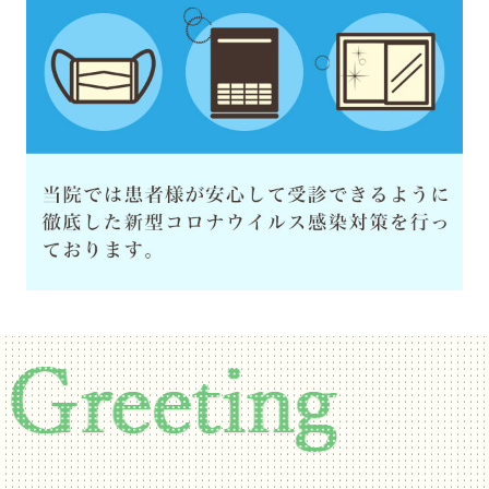
2025.12.01
【小児科専門外来終了のお知らせ】
令和7年12月末にて小児科専門外来を終了いた
します。
令和8年1月より乳児健診・乳児予防接種は行
いません。
2025.01.09
【診療時間について】
【発熱された場合】
3日以内に一度でも37.4℃以上の発熱があった
場合は、指定のお時間でのご来院をお願いし
ております。
8時45分以降に必ず医院へ電話にて連絡下さ
い。