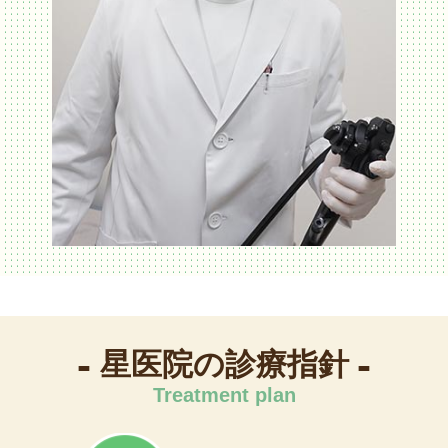
ご了承下さい。
2024.03.09
小児の診察について
星院長の小児科の診察は3歳以上となりますの
で、ご了承ください。
2023.11.10
帯状疱疹ワクチンについて
令和5年７月１日から区の助成が始まりまし
た。
予約制ではありませんので、接種される当日
に順番予約を取り、ご来院ください。
-
-
※世田谷区内に住民登録がある満50歳以上の
星医院の診療指針
方が対象です。
Treatment plan
2023.04.01