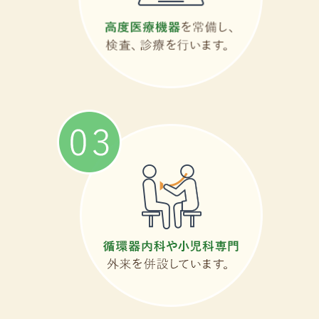
2019.05.17
自動受付、順番確認の待ち時間について
以下の方は診療順番予約の都合上、診察まで
お待ちいただく場合があります。
1.予約をされずに直接来院された方。
2.順番予約より遅れて来院された方。
3.順番予約より早く来院された方。
4.診察時の急な混雑・緊急の場合。
皆様の待ち時間短縮のために、ご理解とご協
力をお願い申し上げます。
自動受付・順番確認についての詳細はこちら
から。